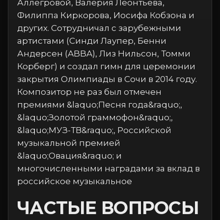
Аллегровой, Валерия Леонтьева,
Филиппа Киркорова, Иосифа Кобзона и
других. Сотрудничал с зарубежными
артистами (Синди Лаупер, Бенни
Андерсен (ABBA), Лиз Нильсон, Томми
Корберг) и создал гимн для церемонии
закрытия Олимпиады в Сочи в 2014 году.
Композитор не раз был отмечен
премиями &laquo;Песня года&raquo;,
&laquo;Золотой граммофон&raquo;,
&laquo;МУЗ-ТВ&raquo;, Российской
музыкальной премией
&laquo;Овация&raquo; и
многочисленными наградами за вклад в
российское музыкальное
ЧАСТЫЕ ВОПРОСЫ