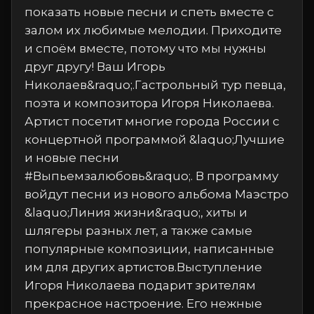
показать новые песни и спеть вместе с
залом их любимые мелодии. Приходите
и споём вместе, потому что мы нужны
друг другу! Ваш Игорь
Николаев&raquo;.Гастрольный тур певца,
поэта и композитора Игоря Николаева.
Артист посетит многие города России с
концертной программой &laquo;Лучшие
и новые песни
#Выпьемзалюбовь&raquo;. В программу
войдут песни из нового альбома Маэстро
&laquo;Линия жизни&raquo;, хиты и
шлягеры разных лет, а также самые
популярные композиции, написанные
им для других артистов.Выступление
Игоря Николаева подарит зрителям
прекрасное настроение. Его нежные