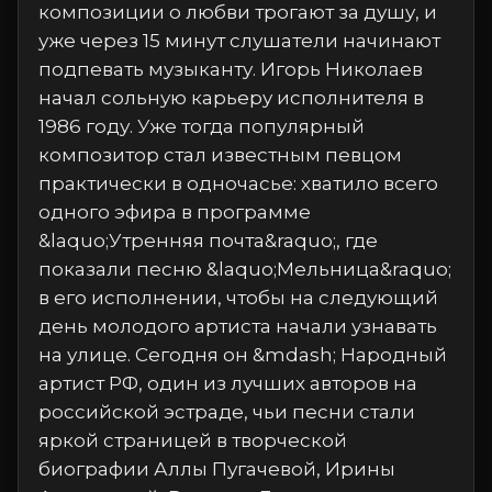
композиции о любви трогают за душу, и
уже через 15 минут слушатели начинают
подпевать музыканту. Игорь Николаев
начал сольную карьеру исполнителя в
1986 году. Уже тогда популярный
композитор стал известным певцом
практически в одночасье: хватило всего
одного эфира в программе
&laquo;Утренняя почта&raquo;, где
показали песню &laquo;Мельница&raquo;
в его исполнении, чтобы на следующий
день молодого артиста начали узнавать
на улице. Сегодня он &mdash; Народный
артист РФ, один из лучших авторов на
российской эстраде, чьи песни стали
яркой страницей в творческой
биографии Аллы Пугачевой, Ирины