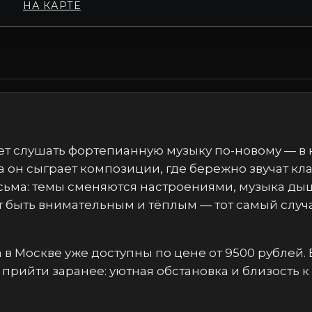
НА КАРТЕ
ет слушать фортепианную музыку по-новому — в
ода он сыграет композиции, где бережно звучат к
сьма: темы сменяются настроениями, музыка дыш
т быть внимательным и тёплым — тот самый случай
в Москве уже доступны по цене от 9500 рублей. Е
и прийти заранее: уютная обстановка и близость 